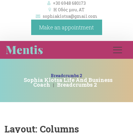
+30 6948 680173
Η Οδός μου, ΑΤ 
ophiaklotsa@gmail.com
Make an appointment
Breadcrumbs 2
Sophia Klotsa Life And Business 
Coach
Breadcrumbs 2
|
Layout: Column