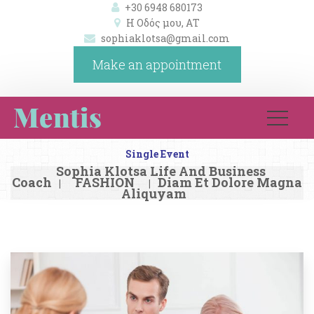
+30 6948 680173
Η Οδός μου, ΑΤ 
ophiaklotsa@gmail.com
Make an appointment
Single Event
Sophia Klotsa Life And Business 
Coach
FASHION
Diam Et Dolore Magna 
|
|
Aliquyam