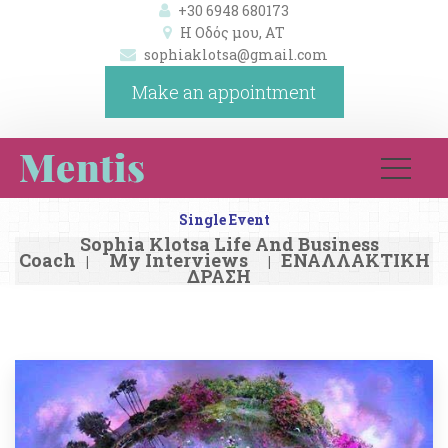
+30 6948 680173
Η Οδός μου, ΑΤ 
ophiaklotsa@gmail.com
Make an appointment
Single Event
Sophia Klotsa Life And Business 
Coach
My Interview
ΕΝΑΛΛΑΚΤΙΚΗ 
|
|
ΔΡΑΣΗ