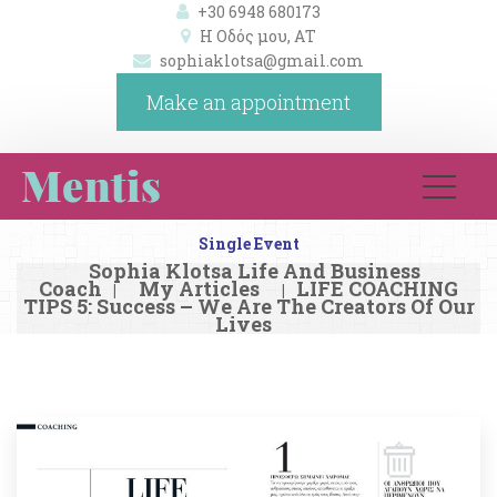
+30 6948 680173
Η Οδός μου, ΑΤ 
ophiaklotsa@gmail.com
Make an appointment
Single Event
Sophia Klotsa Life And Business 
Coach
My Article
LIFE COACHING 
|
|
TIPS 5: Success – We Are The Creators Of Our 
Live