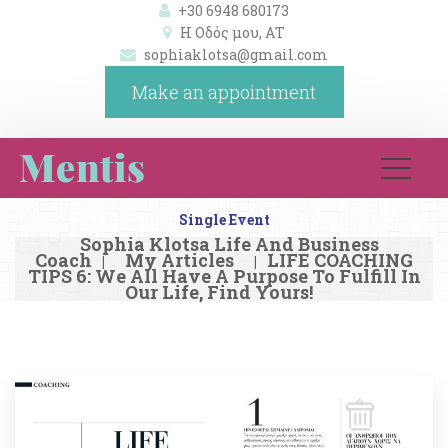
+30 6948 680173
Η Οδός μου, ΑΤ 
ophiaklotsa@gmail.com
Make an appointment
Single Event
Sophia Klotsa Life And Business 
Coach
My Article
LIFE COACHING 
|
|
TIPS 6: We All Have A Purpose To Fulfill In 
Our Life, Find Yours!