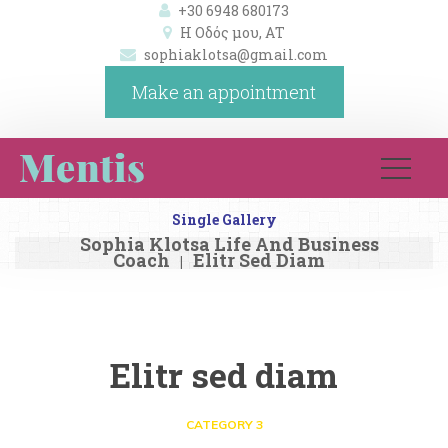
+30 6948 680173
Η Οδός μου, ΑΤ 
ophiaklotsa@gmail.com
Make an appointment
Single Gallery
Sophia Klotsa Life And Business 
Coach
Elitr Sed Diam
|
Elitr sed diam
CATEGORY 3