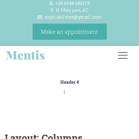
+30 6948 680173
Η Οδός μου, ΑΤ 
ophiaklotsa@gmail.com
Make an appointment
Header 4
Sophia Klotsa Life And Business 
Coach
Header 4
|
Layout: Column